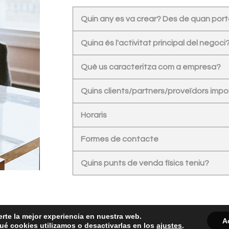
Quin any es va crear? Des de quan por
Quina és l'activitat principal del negoci
Què us caracteritza com a empresa?
Quins clients/partners/proveïdors impo
Horaris
Formes de contacte
Quins punts de venda físics teniu?
erte la mejor experiencia en nuestra web.
A
é cookies utilizamos o desactivarlas en los
ajustes
.