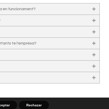
ta en funcionament?
?
rtants te l'empresa?
ceptar
Rechazar